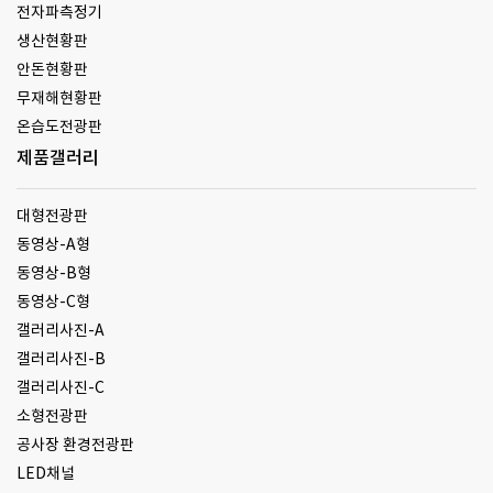
전자파측정기
생산현황판
안돈현황판
무재해현황판
온습도전광판
제품갤러리
대형전광판
동영상-A형
동영상-B형
동영상-C형
갤러리사진-A
갤러리사진-B
갤러리사진-C
소형전광판
공사장 환경전광판
LED채널