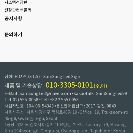
시스템전광판
전광판컨트롤러
공지사항
문의하기
삼성LED사인(S.L.S) - SamSung Led Sign
010-3305-0101
제품 및 기술상담 :
(주,야)
E-Mail : SamSungLed@naver.com •Kakaotalk : SamSungLed99
Tel. 02) 555-0058 •Tel : +82.2.555.0058
사업자번호 : 104-06-54343 •통신판매업신고 : 2017-광진-0049
서울사무소 : 서울시 광진구 뚝섬로46길 19 •Office : 19, Ttukseom-ro
46-gil, Gwangjin-gu, Seoul
1공장 : 경기도 김포시 마송2로104번길 79 •2st factory : 79, Masong
2-ro 104beon-gil, Gimpo-si, Gyeonggi-do, Republic of Korea