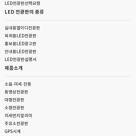
LED전광판선택요령
LED 전광판의 종류
실내용엘이디전광판
옥외용LED전광판
홍보용LED광고판
안내용LED전광판
LED전광판설명서
제품소개
소음·미세·진동
동영상전광판
대형전광판
소형전광판
미세먼지알리미
주유소전광판
GPS시계