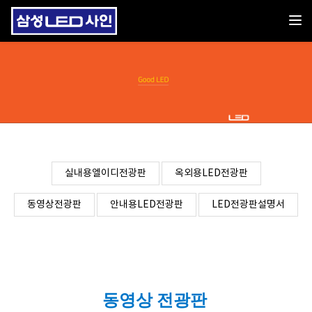
Toggl
홍보용LED광고판
실내용엘이디전광판
옥외용LED전광판
동영상전광판
안내용LED전광판
LED전광판설명서
동영상 전광판