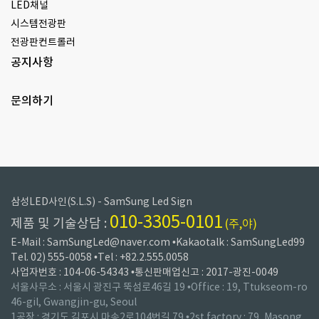
LED채널
시스템전광판
전광판컨트롤러
공지사항
문의하기
삼성LED사인(S.L.S) - SamSung Led Sign
010-3305-0101
제품 및 기술상담 :
(주,야)
E-Mail : SamSungLed@naver.com •Kakaotalk : SamSungLed99
Tel. 02) 555-0058 •Tel : +82.2.555.0058
사업자번호 : 104-06-54343 •통신판매업신고 : 2017-광진-0049
서울사무소 : 서울시 광진구 뚝섬로46길 19 •Office : 19, Ttukseom-ro
46-gil, Gwangjin-gu, Seoul
1공장 : 경기도 김포시 마송2로104번길 79 •2st factory : 79, Masong