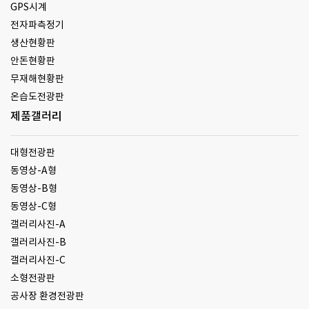
GPS시계
전자파측정기
생산현황판
안돈현황판
무재해현황판
온습도전광판
제품갤러리
대형전광판
동영상-A형
동영상-B형
동영상-C형
갤러리사진-A
갤러리사진-B
갤러리사진-C
소형전광판
공사장 환경전광판