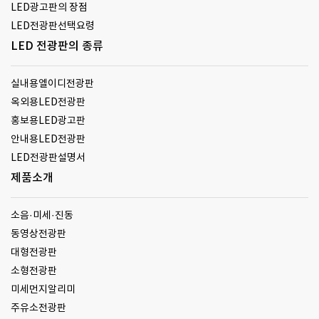
LED광고판의 장점
LED전광판선택요령
LED 전광판의 종류
실내용엘이디전광판
옥외용LED전광판
홍보용LED광고판
안내용LED전광판
LED전광판설명서
제품소개
소음·미세·진동
동영상전광판
대형전광판
소형전광판
미세먼지알리미
주유소전광판