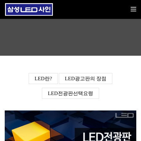
Toggl
LED전광판선택요령
LED란?
LED광고판의 장점
LED전광판선택요령