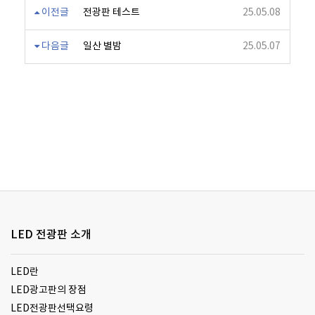
이전글
전광판 테스트
25.05.08
다음글
일산 별밤
25.05.07
LED 전광판 소개
LED란
LED광고판의 장점
LED전광판선택요령