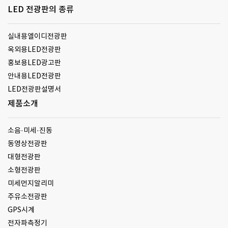
LED 전광판의 종류
실내용엘이디전광판
옥외용LED전광판
홍보용LED광고판
안내용LED전광판
LED전광판설명서
제품소개
소음·미세·진동
동영상전광판
대형전광판
소형전광판
미세먼지알리미
주유소전광판
GPS시계
전자파측정기