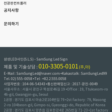
전광판컨트롤러
공지사항
문의하기
삼성LED사인(S.L.S) - SamSung Led Sign
010-3305-0101
제품 및 기술상담 :
(주,야)
E-Mail : SamSungLed@naver.com •Kakaotalk : SamSungLed99
Tel. 02) 555-0058 •Tel : +82.2.555.0058
사업자번호 : 104-06-54343 •통신판매업신고 : 2017-광진-0049
서울사무소 : 서울시 광진구 뚝섬로46길 19 •Office : 19, Ttukseom-ro
46-gil, Gwangjin-gu, Seoul
1공장 : 경기도 김포시 마송2로104번길 79 •2st factory : 79, Masong
2-ro 104beon-gil, Gimpo-si, Gyeonggi-do, Republic of Korea
2공장 : 경기도 김포시 양촌읍 김포한강4로 265번길 71-23 •1st factory